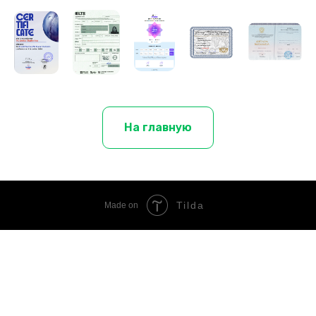
На главную
Tilda
Made on